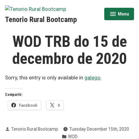
Skip
to
Menu
expanded
collapsed
Tenorio Rural Bootcamp
content
WOD TRB do 15 de
decembro de 2020
Sorry, this entry is only available in
galego
.
Compartir:
Facebook
X
Posted
Tenorio Rural Bootcamp
Tuesday December 15th, 2020
by
Posted
WOD