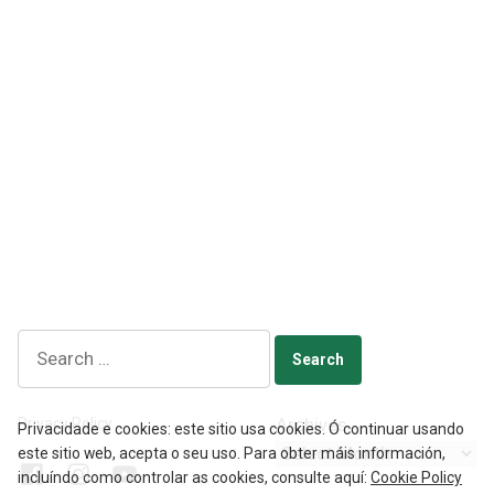
Search
for:
Privacy Policy
Archives
Privacidade e cookies: este sitio usa cookies. Ó continuar usando
este sitio web, acepta o seu uso. Para obter máis información,
Facebook
Instagram
YouTube
incluíndo como controlar as cookies, consulte aquí:
Cookie Policy