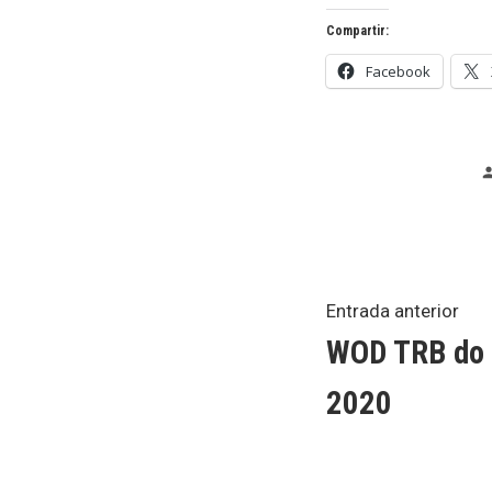
Compartir:
Facebook
Navega
Ent
Entrada anterior
ant
WOD TRB do 
de
2020
entrada