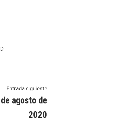
licado
D
Entrada
Entrada siguiente
siguiente:
de agosto de
2020