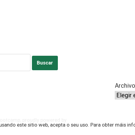
Archiv
 Bootcamp
,
proudly powered by
r usando este sitio web, acepta o seu uso. Para obter máis i