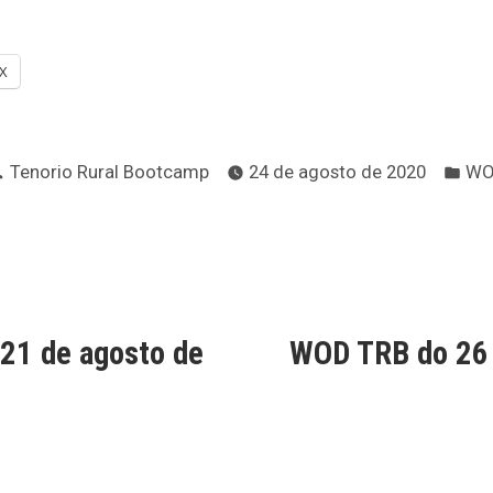
X
Publicado
Pub
Tenorio Rural Bootcamp
24 de agosto de 2020
WO
por
en
ción
rada
erior:
21 de agosto de
WOD TRB do 26 
s