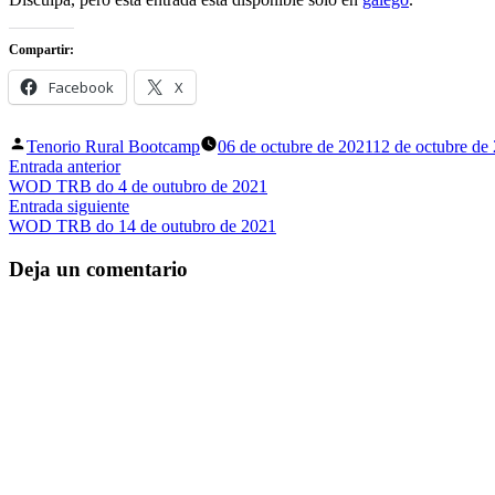
Compartir:
Facebook
X
Publicado
Tenorio Rural Bootcamp
06 de octubre de 2021
12 de octubre de
por
Navegación
Entrada
Entrada anterior
anterior:
WOD TRB do 4 de outubro de 2021
de
Entrada
Entrada siguiente
entradas
siguiente:
WOD TRB do 14 de outubro de 2021
Deja un comentario