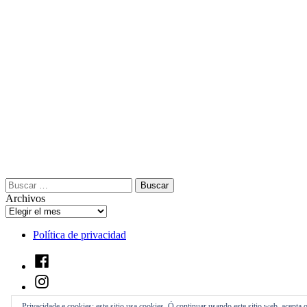
Buscar:
Archivos
Política de privacidad
Facebook
Instagram
YouTube
Privacidade e cookies: este sitio usa cookies. Ó continuar usando este sitio web, acepta