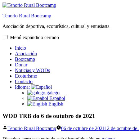
Saltar
al
Tenorio Rural Bootcamp
contenido
Asociación deportiva, ecoturística, cultural y entusiasta
Menú
expandido
cerrado
Inicio
Asociación
Bootcamp
Donar
Noticias y WODs
Ecoturismo
Contacto
Idioma:
galego
Español
English
WOD TRB do 6 de outubro de 2021
Publicado
Tenorio Rural Bootcamp
06 de octubre de 2021
12 de octubre de
por
Disculpa, pero esta entrada está disponible sólo en
galego
.