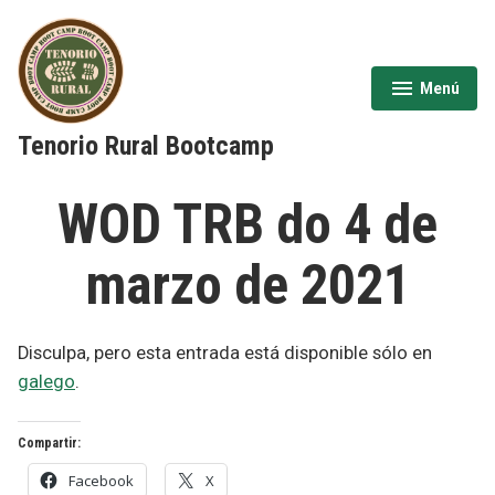
Saltar
al
contenido
Menú
expandido
cerrado
Tenorio Rural Bootcamp
WOD TRB do 4 de
marzo de 2021
Disculpa, pero esta entrada está disponible sólo en
galego
.
Compartir:
Facebook
X