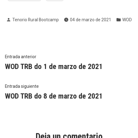
Publicado
Publica
Tenorio Rural Bootcamp
04 de marzo de 2021
WOD
por
en
Navegación
Entrada
Entrada anterior
anterior:
WOD TRB do 1 de marzo de 2021
de
entradas
Entrada
Entrada siguiente
siguiente:
WOD TRB do 8 de marzo de 2021
Deja un comentario