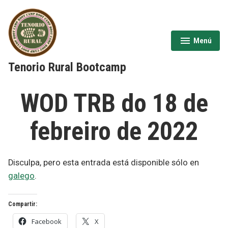
Saltar
al
contenido
Menú
expandido
cerrado
Tenorio Rural Bootcamp
WOD TRB do 18 de
febreiro de 2022
Disculpa, pero esta entrada está disponible sólo en
galego
.
Compartir:
Facebook
X