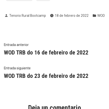
Publicado
Publica
Tenorio Rural Bootcamp
18 de febrero de 2022
WOD
por
en
Navegación
Entrada
Entrada anterior
anterior:
WOD TRB do 16 de febreiro de 2022
de
entradas
Entrada
Entrada siguiente
siguiente:
WOD TRB do 23 de febreiro de 2022
Deja un comentario