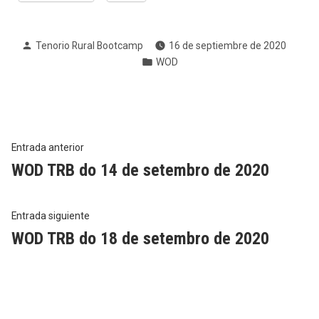
Publicado
Tenorio Rural Bootcamp
16 de septiembre de 2020
por
Publicado
WOD
en
Navegación
Entrada
Entrada anterior
anterior:
WOD TRB do 14 de setembro de 2020
de
entradas
Entrada
Entrada siguiente
siguiente:
WOD TRB do 18 de setembro de 2020