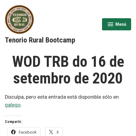
Saltar
al
contenido
Menú
expandido
cerrado
Tenorio Rural Bootcamp
WOD TRB do 16 de
setembro de 2020
Disculpa, pero esta entrada está disponible sólo en
galego
.
Compartir:
Facebook
X